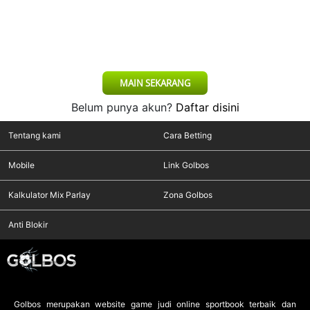
MAIN SEKARANG
Belum punya akun?
Daftar disini
Tentang kami
Cara Betting
Mobile
Link Golbos
Kalkulator Mix Parlay
Zona Golbos
Anti Blokir
Golbos
merupakan website game judi online sportbook terbaik dan