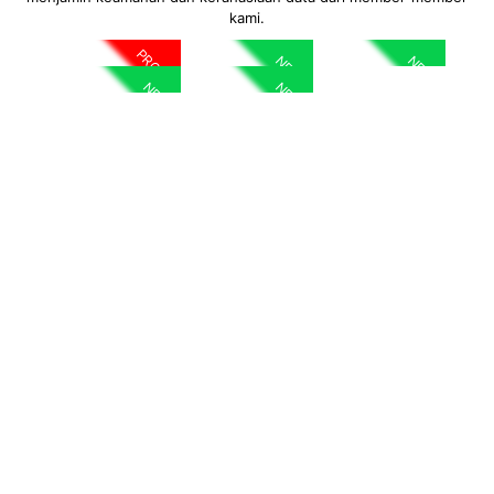
kami.
PROMO
NEW
NEW
NEW
NEW